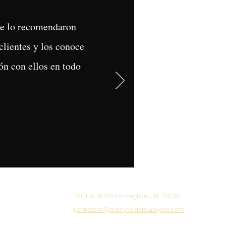
Me lo recomendaron
clientes y los conoce
n con ellos en todo
P.O.Box 36128 Birmingham, AL 35236
ijohnstone@policyholderslawyers.com