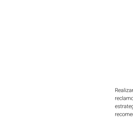
Realiza
reclamo
estrate
recome