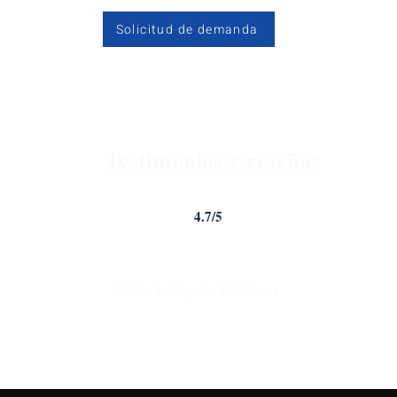
Solicitud de demanda
Testimonios y reseñas
4.7/5
Johnstone Trial Law, LLC
Bufete de abogados de Alabama
4.7
Calificación de Google
| ¡Más de 40
reseñas de Google!