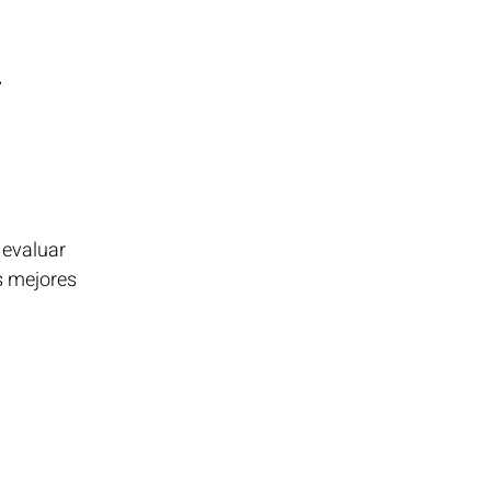
—
 evaluar
s mejores