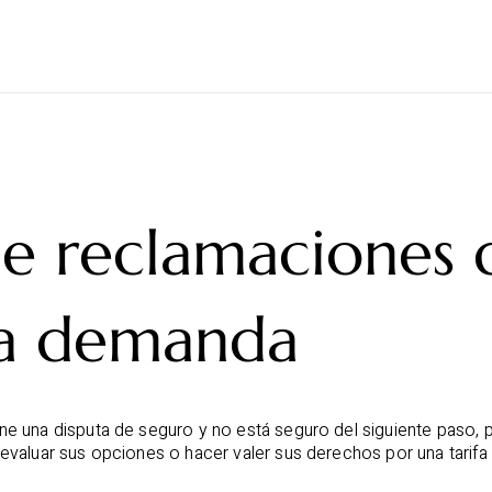
OGAR
PARA ABOGADOS: APOYO EN LA COBERTURA DE SEGUROS
RECL
ACERCA DE
BLOG
R
de reclamaciones 
 la demanda
ne una disputa de seguro y no está seguro del siguiente paso
evaluar sus opciones o hacer valer sus derechos por una tarifa f