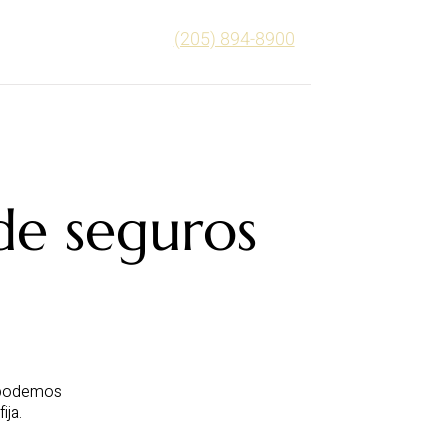
(205) 894-8900
AMACIONES DE SEGUROS
LESIONES PERSONALES
ECURSOS
CONTACTO
de seguros
, podemos
ija.