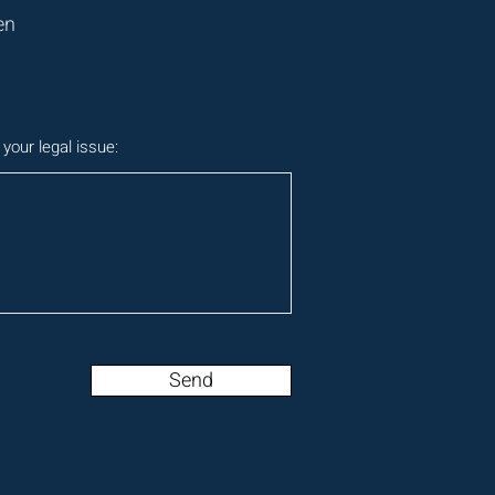
en
 your legal issue:
Send