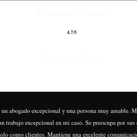
Testimonios y reseñas
4.7/5
Johnstone Trial Law, LLC
Bufete de abogados de Alabama
4.7
Calificación de Google
| ¡Más de 40
reseñas de Google!
es un abogado excepcional y una persona muy amable. 
n trabajo excepcional en mi caso. Se preocupa por sus 
olo como clientes. Mantiene una excelente comunicació