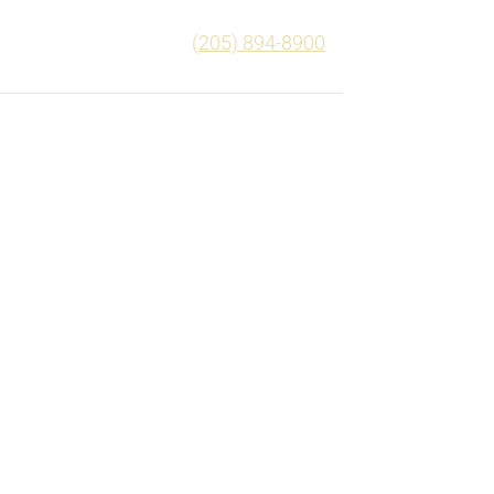
(205) 894-8900
AMACIONES DE SEGUROS
LESIONES PERSONALES
ECURSOS
CONTACTO