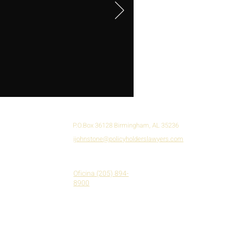
P.O.Box 36128 Birmingham, AL 35236
ijohnstone@policyholderslawyers.com
Oficina (205) 894-
8900