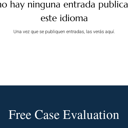
o hay ninguna entrada public
este idioma
Una vez que se publiquen entradas, las verás aquí.
r newsletter • Don’t miss out!
Free Case Evaluation
Join