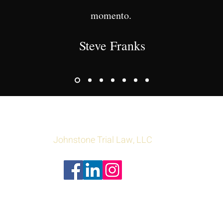
momento.
Steve Franks
Inge Johnstone
Johnstone Trial Law, LLC