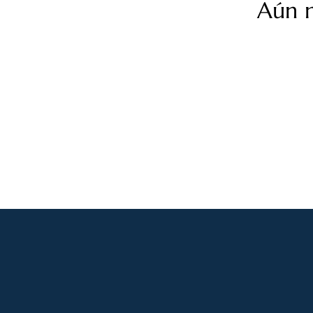
Aún n
Subscribe to ou
Email